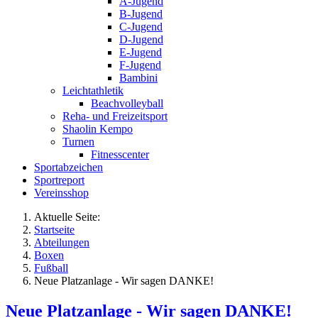
A-Jugend
B-Jugend
C-Jugend
D-Jugend
E-Jugend
F-Jugend
Bambini
Leichtathletik
Beachvolleyball
Reha- und Freizeitsport
Shaolin Kempo
Turnen
Fitnesscenter
Sportabzeichen
Sportreport
Vereinsshop
Aktuelle Seite:
Startseite
Abteilungen
Boxen
Fußball
Neue Platzanlage - Wir sagen DANKE!
Neue Platzanlage - Wir sagen DANKE!