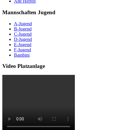
Alte Herren
Mannschaften Jugend
A-Jugend
B-Jugend
C-Jugend
D-Jugend
E-Jugend
F-Jugend
Bambini
Video Platzanlage