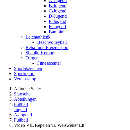
A-Jugend
B-Jugend
C-Jugend
D-Jugend
E-Jugend
F-Jugend
Bambini
Leichtathletik
Beachvolleyball
Reha- und Freizeitsport
Shaolin Kempo
Turnen
Fitnesscenter
Sportabzeichen
Sportreport
Vereinsshop
Aktuelle Seite:
Startseite
Abteilungen
Fußball
Jugend
A-Jugend
Fußball
Video VfL Repelen vs. Weisweiler Elf