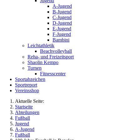
Jugend
A-Jugend
B-Jugend
C-Jugend
D-Jugend
E-Jugend
F-Jugend
Bambini
Leichtathletik
Beachvolleyball
Reha- und Freizeitsport
Shaolin Kempo
Turnen
Fitnesscenter
Sportabzeichen
Sportreport
Vereinsshop
Aktuelle Seite:
Startseite
Abteilungen
Fußball
Jugend
A-Jugend
Fußball