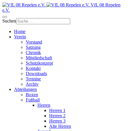
VfL 08 Repelen
e.V.
Suchen
Home
Verein
Vorstand
Satzung
Chronik
Mitgliedschaft
Schutzkonzept
Kontakt
Downloads
Termine
Archiv
Abteilungen
Boxen
Fußball
Herren
Herren 1
Herren 2
Herren 3
Alte Herren