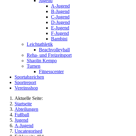
Jugend
A-Jugend
B-Jugend
C-Jugend
D-Jugend
E-Jugend
F-Jugend
Bambini
Leichtathletik
Beachvolleyball
Reha- und Freizeitsport
Shaolin Kempo
Turnen
Fitnesscenter
Sportabzeichen
Sportreport
Vereinsshop
Aktuelle Seite:
Startseite
Abteilungen
Fußball
Jugend
A-Jugend
Uncategorised