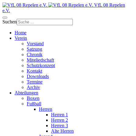
VfL 08 Repelen
e.V.
Suchen
Home
Verein
Vorstand
Satzung
Chronik
Mitgliedschaft
Schutzkonzept
Kontakt
Downloads
Termine
Archiv
Abteilungen
Boxen
Fußball
Herren
Herren 1
Herren 2
Herren 3
Alte Herren