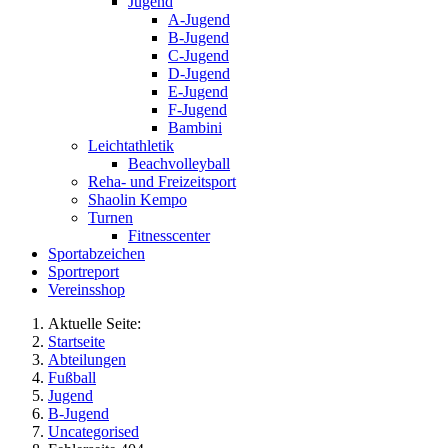
Jugend
A-Jugend
B-Jugend
C-Jugend
D-Jugend
E-Jugend
F-Jugend
Bambini
Leichtathletik
Beachvolleyball
Reha- und Freizeitsport
Shaolin Kempo
Turnen
Fitnesscenter
Sportabzeichen
Sportreport
Vereinsshop
Aktuelle Seite:
Startseite
Abteilungen
Fußball
Jugend
B-Jugend
Uncategorised