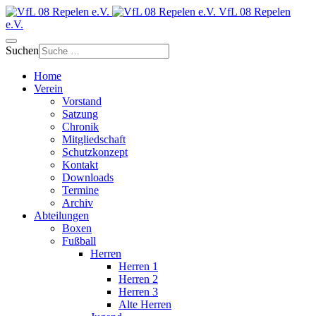
VfL 08 Repelen
e.V.
Suchen
Home
Verein
Vorstand
Satzung
Chronik
Mitgliedschaft
Schutzkonzept
Kontakt
Downloads
Termine
Archiv
Abteilungen
Boxen
Fußball
Herren
Herren 1
Herren 2
Herren 3
Alte Herren