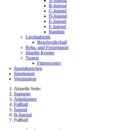
A-Jugend
B-Jugend
C-Jugend
D-Jugend
E-Jugend
F-Jugend
Bambini
Leichtathletik
Beachvolleyball
Reha- und Freizeitsport
Shaolin Kempo
Turnen
Fitnesscenter
Sportabzeichen
Sportreport
Vereinsshop
Aktuelle Seite:
Startseite
Abteilungen
Fußball
Jugend
B-Jugend
Fußball