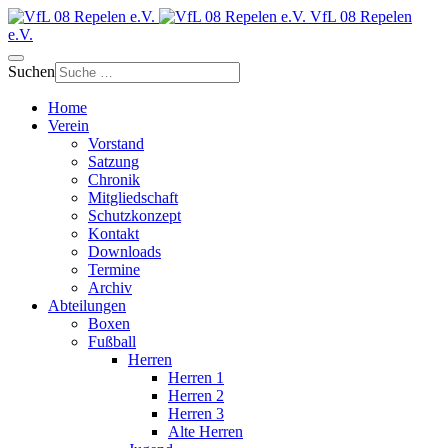
VfL 08 Repelen
e.V.
Suchen
Home
Verein
Vorstand
Satzung
Chronik
Mitgliedschaft
Schutzkonzept
Kontakt
Downloads
Termine
Archiv
Abteilungen
Boxen
Fußball
Herren
Herren 1
Herren 2
Herren 3
Alte Herren