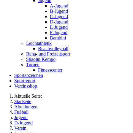
Jugend
A-Jugend
B-Jugend
C-Jugend
D-Jugend
E-Jugend
F-Jugend
Bambini
Leichtathletik
Beachvolleyball
Reha- und Freizeitsport
Shaolin Kempo
Turnen
Fitnesscenter
Sportabzeichen
Sportreport
Vereinsshop
Aktuelle Seite:
Startseite
Abteilungen
Fußball
Jugend
D-Jugend
Verein