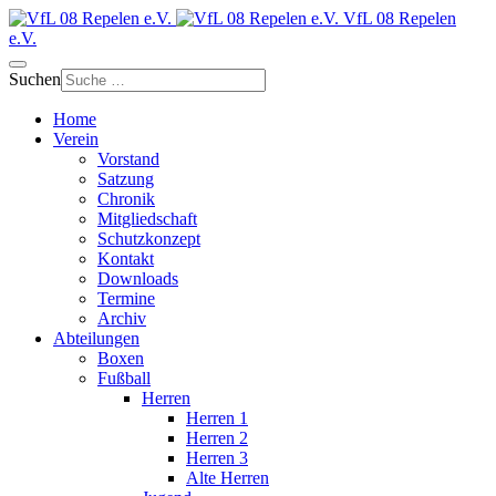
VfL 08 Repelen
e.V.
Suchen
Home
Verein
Vorstand
Satzung
Chronik
Mitgliedschaft
Schutzkonzept
Kontakt
Downloads
Termine
Archiv
Abteilungen
Boxen
Fußball
Herren
Herren 1
Herren 2
Herren 3
Alte Herren