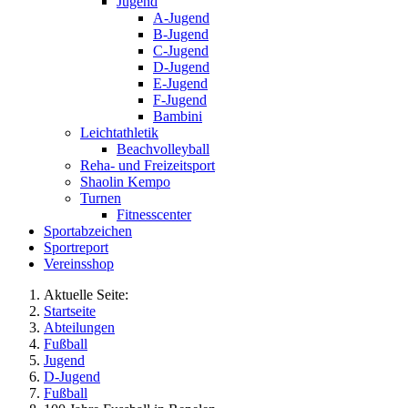
Jugend
A-Jugend
B-Jugend
C-Jugend
D-Jugend
E-Jugend
F-Jugend
Bambini
Leichtathletik
Beachvolleyball
Reha- und Freizeitsport
Shaolin Kempo
Turnen
Fitnesscenter
Sportabzeichen
Sportreport
Vereinsshop
Aktuelle Seite:
Startseite
Abteilungen
Fußball
Jugend
D-Jugend
Fußball