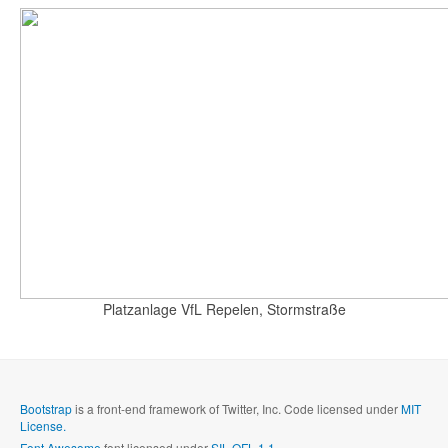
Platzanlage VfL Repelen, Stormstraße
Bootstrap
is a front-end framework of Twitter, Inc. Code licensed under
MIT
License.
Font Awesome
font licensed under
SIL OFL 1.1
.