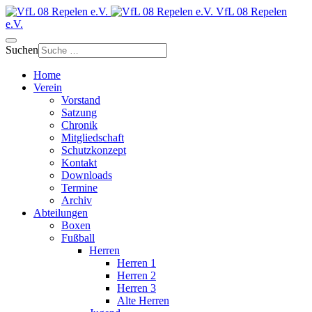
VfL 08 Repelen
e.V.
Suchen
Home
Verein
Vorstand
Satzung
Chronik
Mitgliedschaft
Schutzkonzept
Kontakt
Downloads
Termine
Archiv
Abteilungen
Boxen
Fußball
Herren
Herren 1
Herren 2
Herren 3
Alte Herren