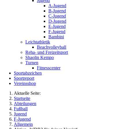
Jugend
A-Jugend
B-Jugend
C-Jugend
D-Jugend
E-Jugend
F-Jugend
Bambini
Leichtathletik
Beachvolleyball
Reha- und Freizeitsport
Shaolin Kempo
Turnen
Fitnesscenter
Sportabzeichen
Sportreport
Vereinsshop
Aktuelle Seite:
Startseite
Abteilungen
Fußball
Jugend
F-Jugend
Allgemein