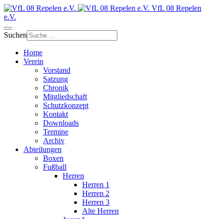
VfL 08 Repelen
e.V.
Suchen
Home
Verein
Vorstand
Satzung
Chronik
Mitgliedschaft
Schutzkonzept
Kontakt
Downloads
Termine
Archiv
Abteilungen
Boxen
Fußball
Herren
Herren 1
Herren 2
Herren 3
Alte Herren