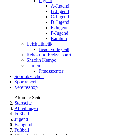
Jugend
A-Jugend
B-Jugend
C-Jugend
D-Jugend
E-Jugend
F-Jugend
Bambini
Leichtathletik
Beachvolleyball
Reha- und Freizeitsport
Shaolin Kempo
Turnen
Fitnesscenter
Sportabzeichen
Sportreport
Vereinsshop
Aktuelle Seite:
Startseite
Abteilungen
Fußball
Jugend
F-Jugend
Fußball