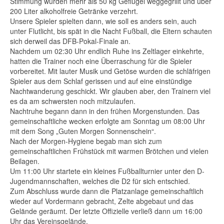
Stimmung wurden mehr als 50 kg Geflügel weggegrillt und über
200 Liter alkoholfreie Getränke verzehrt.
Unsere Spieler spielten dann, wie soll es anders sein, auch
unter Flutlicht, bis spät in die Nacht Fußball, die Eltern schauten
sich derweil das DFB-Pokal-Finale an.
Nachdem um 02:30 Uhr endlich Ruhe ins Zeltlager einkehrte,
hatten die Trainer noch eine Überraschung für die Spieler
vorbereitet. Mit lauter Musik und Getöse wurden die schläfrigen
Spieler aus dem Schlaf gerissen und auf eine einstündige
Nachtwanderung geschickt. Wir glauben aber, den Trainern viel
es da am schwersten noch mitzulaufen.
Nachtruhe begann dann in den frühen Morgenstunden. Das
gemeinschaftliche wecken erfolgte am Sonntag um 08:00 Uhr
mit dem Song „Guten Morgen Sonnenschein“.
Nach der Morgen-Hygiene begab man sich zum
gemeinschaftlichen Frühstück mit warmen Brötchen und vielen
Beilagen.
Um 11:00 Uhr startete ein kleines Fußballturnier unter den D-
Jugendmannschaften, welches die D2 für sich entschied.
Zum Abschluss wurde dann die Platzanlage gemeinschaftlich
wieder auf Vordermann gebracht, Zelte abgebaut und das
Gelände geräumt. Der letzte Offizielle verließ dann um 16:00
Uhr das Vereinsgelände.