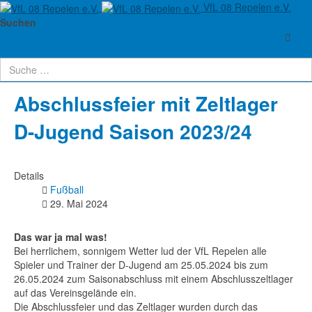
VfL 08 Repelen e.V.
Aktuelle Seite:
Startseite
Abteilungen
Fußball
Herren
Suchen
Herren 2
Fußball
Abschlussfeier mit Zeltlager D-Jugend Saison 2023/24
Abschlussfeier mit Zeltlager
D-Jugend Saison 2023/24
Details
Fußball
29. Mai 2024
Das war ja mal was!
Bei herrlichem, sonnigem Wetter lud der VfL Repelen alle
Spieler und Trainer der D-Jugend am 25.05.2024 bis zum
26.05.2024 zum Saisonabschluss mit einem Abschlusszeltlager
auf das Vereinsgelände ein.
Die Abschlussfeier und das Zeltlager wurden durch das