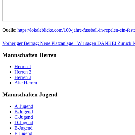
Quelle:
https://lokaleblicke.com/100-jahre-fussball-in-repelen-ein-fes
Vorheriger Beitrag: Neue Platzanlage - Wir sagen DANKE!
Zurück
N
Mannschaften Herren
Herren 1
Herren 2
Herren 3
Alte Herren
Mannschaften Jugend
A-Jugend
B-Jugend
C-Jugend
D-Jugend
E-Jugend
F-Jugend