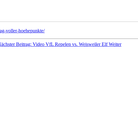
ttag-voller-hoehepunkte/
ächster Beitrag: Video VfL Repelen vs. Weisweiler Elf
Weiter