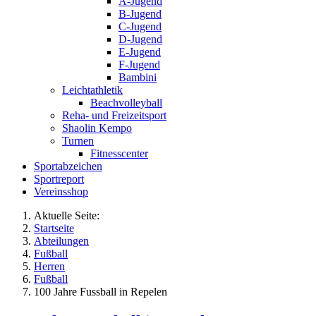
A-Jugend
B-Jugend
C-Jugend
D-Jugend
E-Jugend
F-Jugend
Bambini
Leichtathletik
Beachvolleyball
Reha- und Freizeitsport
Shaolin Kempo
Turnen
Fitnesscenter
Sportabzeichen
Sportreport
Vereinsshop
Aktuelle Seite:
Startseite
Abteilungen
Fußball
Herren
Fußball
100 Jahre Fussball in Repelen