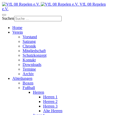
VfL 08 Repelen
e.V.
Suchen
Home
Verein
Vorstand
Satzung
Chronik
Mitgliedschaft
Schutzkonzept
Kontakt
Downloads
Termine
Archiv
Abteilungen
Boxen
Fußball
Herren
Herren 1
Herren 2
Herren 3
Alte Herren