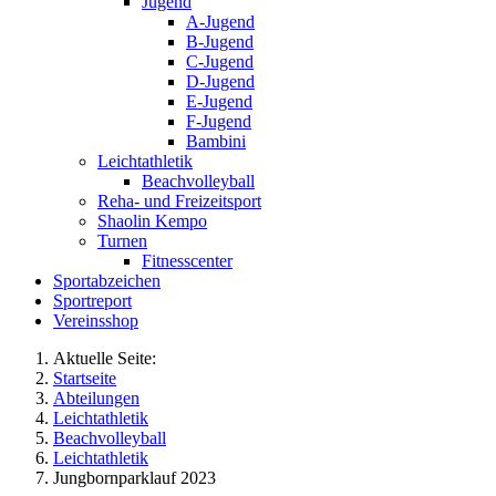
Jugend
A-Jugend
B-Jugend
C-Jugend
D-Jugend
E-Jugend
F-Jugend
Bambini
Leichtathletik
Beachvolleyball
Reha- und Freizeitsport
Shaolin Kempo
Turnen
Fitnesscenter
Sportabzeichen
Sportreport
Vereinsshop
Aktuelle Seite:
Startseite
Abteilungen
Leichtathletik
Beachvolleyball
Leichtathletik
Jungbornparklauf 2023