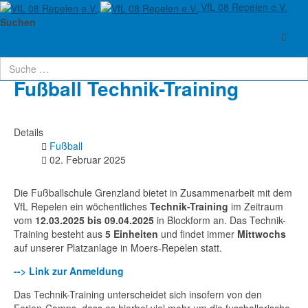
VfL 08 Repelen e.V.
Aktuelle Seite:
Startseite
Abteilungen
Leichtathletik
Suchen
Beachvolleyball
Fußball
Fußball Technik-Training
Fußball Technik-Training
Details
Fußball
02. Februar 2025
Die Fußballschule Grenzland bietet in Zusammenarbeit mit dem
VfL Repelen ein wöchentliches
Technik-Training
im Zeitraum
vom
12.03.2025 bis 09.04.2025
in Blockform an. Das Technik-
Training besteht aus
5 Einheiten
und findet immer
Mittwochs
auf unserer Platzanlage in Moers-Repelen statt.
--> Link zur Anmeldung
Das Technik-Training unterscheidet sich insofern von den
Ferien-Camps, dass es hierbei viel mehr um die fussballerische