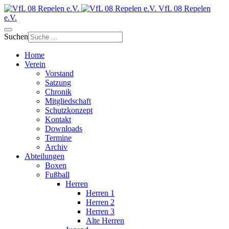
VfL 08 Repelen
e.V.
Suchen
Home
Verein
Vorstand
Satzung
Chronik
Mitgliedschaft
Schutzkonzept
Kontakt
Downloads
Termine
Archiv
Abteilungen
Boxen
Fußball
Herren
Herren 1
Herren 2
Herren 3
Alte Herren