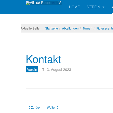
HOME
VEREIN
Aktuelle Seite:
Startseite
Abteilungen
Turnen
Fitnesscent
Kontakt
Verein
13. August 2023
Vorheriger Beitrag: Datenschutz
Nächster Beitrag: Vorstand
Zurück
Weiter