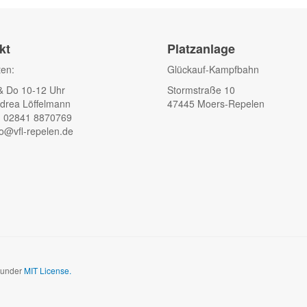
kt
Platzanlage
ten:
Glückauf-Kampfbahn
& Do 10-12 Uhr
Stormstraße 10
drea Löffelmann
47445 Moers-Repelen
: 02841 8870769
fo@vfl-repelen.de
d under
MIT License.