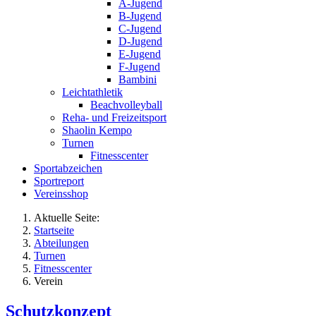
A-Jugend
B-Jugend
C-Jugend
D-Jugend
E-Jugend
F-Jugend
Bambini
Leichtathletik
Beachvolleyball
Reha- und Freizeitsport
Shaolin Kempo
Turnen
Fitnesscenter
Sportabzeichen
Sportreport
Vereinsshop
Aktuelle Seite:
Startseite
Abteilungen
Turnen
Fitnesscenter
Verein
Schutzkonzept