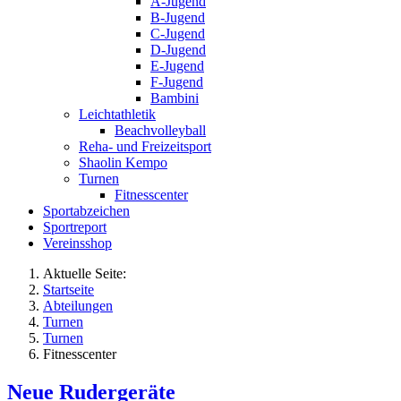
A-Jugend
B-Jugend
C-Jugend
D-Jugend
E-Jugend
F-Jugend
Bambini
Leichtathletik
Beachvolleyball
Reha- und Freizeitsport
Shaolin Kempo
Turnen
Fitnesscenter
Sportabzeichen
Sportreport
Vereinsshop
Aktuelle Seite:
Startseite
Abteilungen
Turnen
Turnen
Fitnesscenter
Neue Rudergeräte