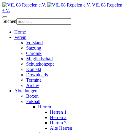
VfL 08 Repelen
e.V.
Suchen
Home
Verein
Vorstand
Satzung
Chronik
Mitgliedschaft
Schutzkonzept
Kontakt
Downloads
Termine
Archiv
Abteilungen
Boxen
Fußball
Herren
Herren 1
Herren 2
Herren 3
Alte Herren