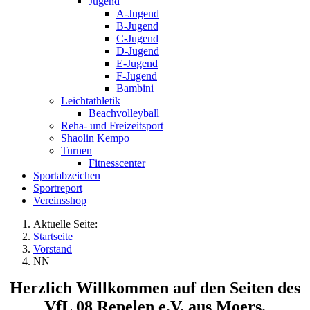
Jugend
A-Jugend
B-Jugend
C-Jugend
D-Jugend
E-Jugend
F-Jugend
Bambini
Leichtathletik
Beachvolleyball
Reha- und Freizeitsport
Shaolin Kempo
Turnen
Fitnesscenter
Sportabzeichen
Sportreport
Vereinsshop
Aktuelle Seite:
Startseite
Vorstand
NN
Herzlich Willkommen auf den Seiten des
VfL 08 Repelen e.V. aus Moers.