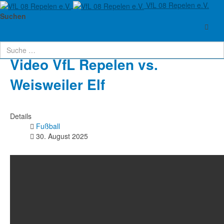
VfL 08 Repelen e.V.
Aktuelle Seite:
Startseite
Sportabzeichen
Fußball
Suchen
Video VfL Repelen vs. Weisweiler Elf
Video VfL Repelen vs.
Weisweiler Elf
Details
Fußball
30. August 2025