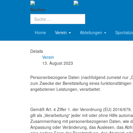
VfL 08 R
Aktuelle Seite:
Startseite
Verein
Archiv
Verei
Suchen
Datenschutz
Home
Verein
Abteilungen
Sportabz
Details
Verein
13. August 2023
Personenbezogene Daten (nachfolgend zumeist nur „D
zum Zwecke der Bereitstellung eines funktionsfähigen un
angebotenen Leistungen, verarbeitet.
Gemäß Art. 4 Ziffer 1. der Verordnung (EU) 2016/679
gilt als „Verarbeitung“ jeder mit oder ohne Hilfe auto
Zusammenhang mit personenbezogenen Daten, wie das 
Anpassung oder Veränderung, das Auslesen, das Abfra
eine andere Form der Bereitstellung, den Abgleich od