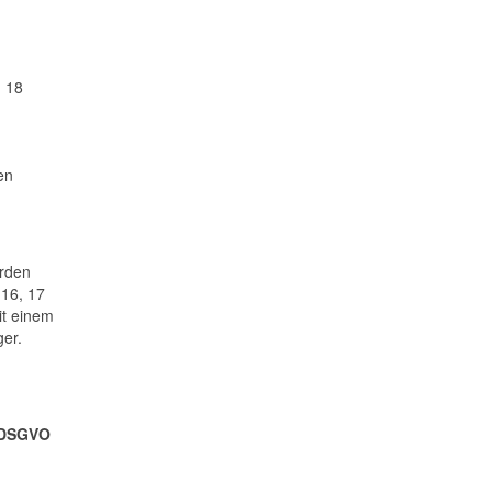
. 18
en
orden
 16, 17
it einem
er.
) DSGVO