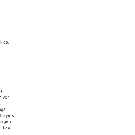
kies,
ls
h von
s
ngs
-Players
Fragen
r bzw.