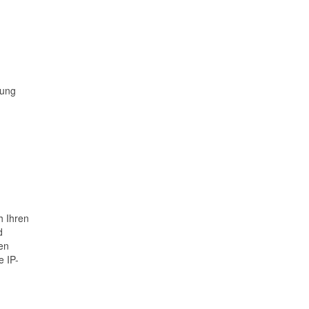
rung
h Ihren
d
ben
e IP-