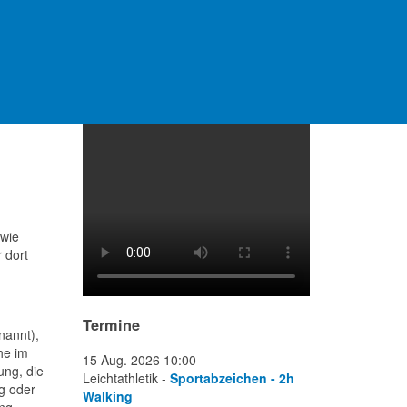
Video Platzanlage
owie
 dort
Termine
nannt),
he im
15 Aug. 2026
10:00
ung, die
Leichtathletik -
Sportabzeichen - 2h
g oder
Walking
ng.