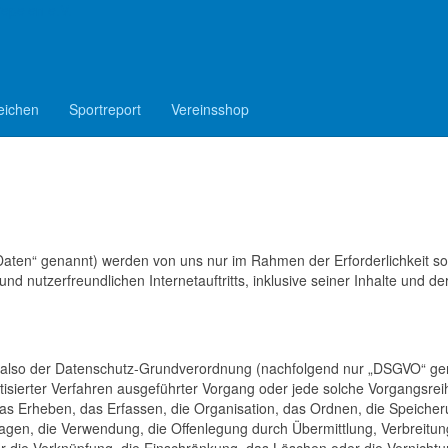
epelen e.V.
n
Datenschutz
eichen
Sportreport
Vereinsshop
aten“ genannt) werden von uns nur im Rahmen der Erforderlichkeit s
d nutzerfreundlichen Internetauftritts, inklusive seiner Inhalte und der
, also der Datenschutz-Grundverordnung (nachfolgend nur „DSGVO“ ge
matisierter Verfahren ausgeführter Vorgang oder jede solche Vorgangsrei
Erheben, das Erfassen, die Organisation, das Ordnen, die Speicher
gen, die Verwendung, die Offenlegung durch Übermittlung, Verbreitun
er die Verknüpfung, die Einschränkung, das Löschen oder die Vernichtu