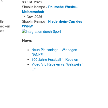
03 Okt. 2026
Shaolin Kempo -
Deutsche Wushu-
Meisterschaft
14 Nov. 2026
die
Shaolin Kempo -
Niederrhein-Cup des
zwecken
WVNW
ner
News
Neue Platzanlage - Wir sagen
DANKE!
100 Jahre Fussball in Repelen
Video VfL Repelen vs. Weisweiler
Elf