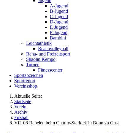
Jugend
A-Jugend
B-Jugend
C-Jugend
D-Jugend
E-Jugend
F-Jugend
Bambini
Leichtathletik
Beachvolleyball
Reha- und Freizeitsport
Shaolin Kempo
Turnen
Fitnesscenter
Sportabzeichen
Sportreport
Vereinsshop
Aktuelle Seite:
Startseite
Verein
Archiv
Fußball
VfL 08 Repelen beim Charity-Starkick in Bonn zu Gast