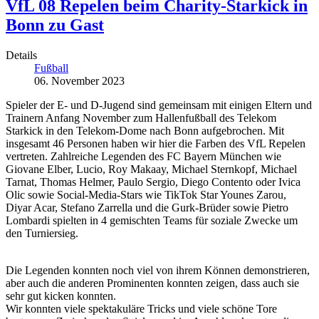
VfL 08 Repelen beim Charity-Starkick in
Bonn zu Gast
Details
Fußball
06. November 2023
Spieler der E- und D-Jugend sind gemeinsam mit einigen Eltern und
Trainern Anfang November zum Hallenfußball des Telekom
Starkick in den Telekom-Dome nach Bonn aufgebrochen. Mit
insgesamt 46 Personen haben wir hier die Farben des VfL Repelen
vertreten. Zahlreiche Legenden des FC Bayern München wie
Giovane Elber, Lucio, Roy Makaay, Michael Sternkopf, Michael
Tarnat, Thomas Helmer, Paulo Sergio, Diego Contento oder Ivica
Olic sowie Social-Media-Stars wie TikTok Star Younes Zarou,
Diyar Acar, Stefano Zarrella und die Gurk-Brüder sowie Pietro
Lombardi spielten in 4 gemischten Teams für soziale Zwecke um
den Turniersieg.
Die Legenden konnten noch viel von ihrem Können demonstrieren,
aber auch die anderen Prominenten konnten zeigen, dass auch sie
sehr gut kicken konnten.
Wir konnten viele spektakuläre Tricks und viele schöne Tore