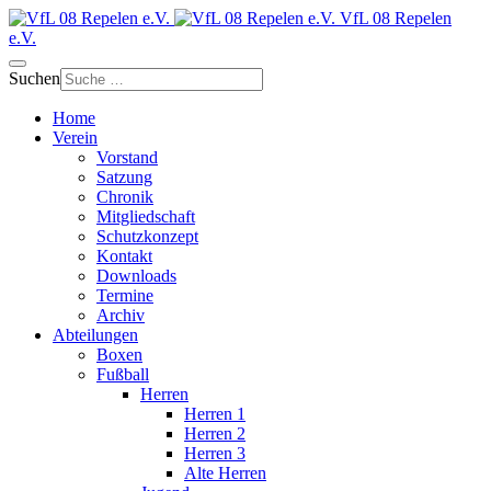
VfL 08 Repelen
e.V.
Suchen
Home
Verein
Vorstand
Satzung
Chronik
Mitgliedschaft
Schutzkonzept
Kontakt
Downloads
Termine
Archiv
Abteilungen
Boxen
Fußball
Herren
Herren 1
Herren 2
Herren 3
Alte Herren