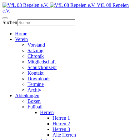
VfL 08 Repelen
e.V.
Suchen
Home
Verein
Vorstand
Satzung
Chronik
Mitgliedschaft
Schutzkonzept
Kontakt
Downloads
Termine
Archiv
Abteilungen
Boxen
Fußball
Herren
Herren 1
Herren 2
Herren 3
Alte Herren