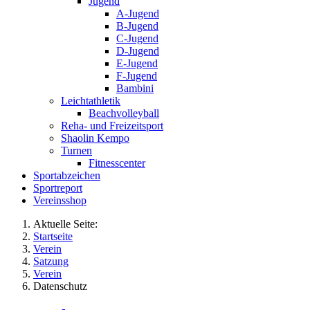
Jugend
A-Jugend
B-Jugend
C-Jugend
D-Jugend
E-Jugend
F-Jugend
Bambini
Leichtathletik
Beachvolleyball
Reha- und Freizeitsport
Shaolin Kempo
Turnen
Fitnesscenter
Sportabzeichen
Sportreport
Vereinsshop
Aktuelle Seite:
Startseite
Verein
Satzung
Verein
Datenschutz