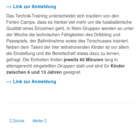
--> Link zur Anmeldung
Das Technik-Training unterscheidet sich insofern von den
Ferien-Camps, dass es hierbei viel mehr um die fussballerische
Qualität eines Einzelnen geht. In Klein-Gruppen werden so unter
der Woche die technischen Fähigkeiten des Dribbling und
Passspiels, der Ballmitnahme sowie des Torschusses trainiert.
Neben dem Talent der hier teilnehmenden Kinder ist vor allem
die Einstellung und die Bereitschaft etwas dazu zu lernen,
gefragt. Die Einheiten finden
jeweils 60 Minuten
lang in
altersgerecht eingeteilten Gruppen statt und sind für
Kinder
zwischen 6 und 13 Jahren
geeignet.
--> Link zur Anmeldung
Vorheriger Beitrag: Video VfL Repelen vs. Weisweiler Elf
Nächster Beitrag: Fußball Ostercamp 2025 beim VfL Repelen
Zurück
Weiter