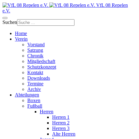
VfL 08 Repelen
e.V.
Suchen
Home
Verein
Vorstand
Satzung
Chronik
Mitgliedschaft
Schutzkonzept
Kontakt
Downloads
Termine
Archiv
Abteilungen
Boxen
Fußball
Herren
Herren 1
Herren 2
Herren 3
Alte Herren