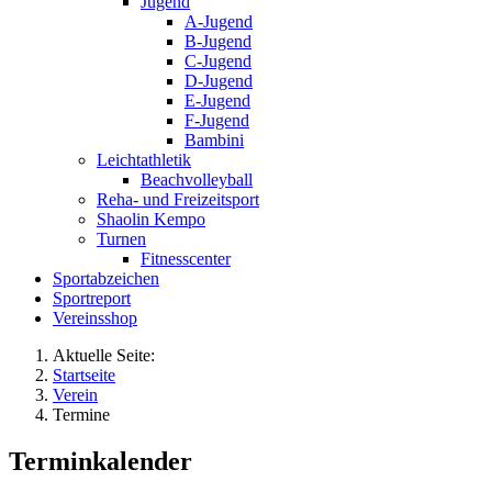
Jugend
A-Jugend
B-Jugend
C-Jugend
D-Jugend
E-Jugend
F-Jugend
Bambini
Leichtathletik
Beachvolleyball
Reha- und Freizeitsport
Shaolin Kempo
Turnen
Fitnesscenter
Sportabzeichen
Sportreport
Vereinsshop
Aktuelle Seite:
Startseite
Verein
Termine
Terminkalender