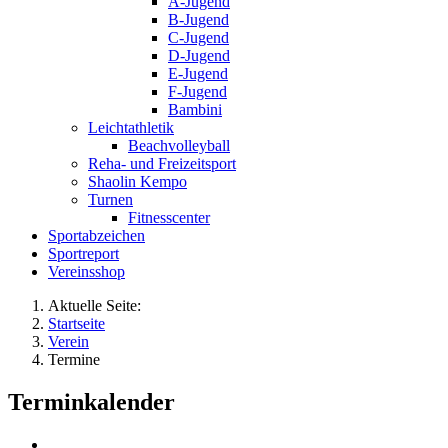
A-Jugend
B-Jugend
C-Jugend
D-Jugend
E-Jugend
F-Jugend
Bambini
Leichtathletik
Beachvolleyball
Reha- und Freizeitsport
Shaolin Kempo
Turnen
Fitnesscenter
Sportabzeichen
Sportreport
Vereinsshop
Aktuelle Seite:
Startseite
Verein
Termine
Terminkalender