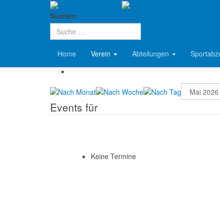
VfL 08 R
Aktuelle Seite:
Startseite
Verein
Termine
Suchen
Terminkalender
Home
Verein
Abteilungen
Sportabz
Events für
Keine Termine