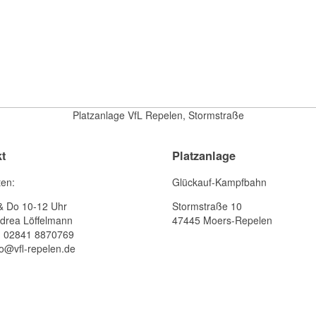
Platzanlage VfL Repelen, Stormstraße
t
Platzanlage
ten:
Glückauf-Kampfbahn
& Do 10-12 Uhr
Stormstraße 10
drea Löffelmann
47445 Moers-Repelen
: 02841 8870769
fo@vfl-repelen.de