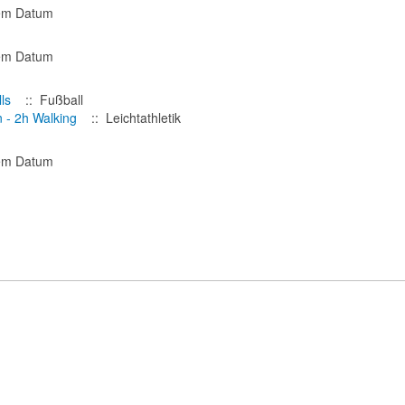
sem Datum
sem Datum
ls
:: Fußball
 - 2h Walking
:: Leichtathletik
sem Datum