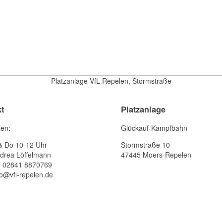
Platzanlage VfL Repelen, Stormstraße
t
Platzanlage
ten:
Glückauf-Kampfbahn
& Do 10-12 Uhr
Stormstraße 10
drea Löffelmann
47445 Moers-Repelen
: 02841 8870769
fo@vfl-repelen.de