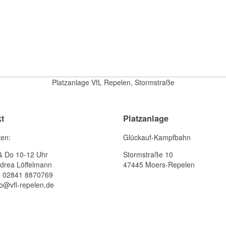
Platzanlage VfL Repelen, Stormstraße
t
Platzanlage
ten:
Glückauf-Kampfbahn
& Do 10-12 Uhr
Stormstraße 10
drea Löffelmann
47445 Moers-Repelen
: 02841 8870769
fo@vfl-repelen.de