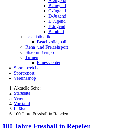
A-Jugend
B-Jugend
C-Jugend
D-Jugend
E-Jugend
F-Jugend
Bambini
Leichtathletik
Beachvolleyball
Reha- und Freizeitsport
Shaolin Kempo
Turnen
Fitnesscenter
Sportabzeichen
Sportreport
Vereinsshop
Aktuelle Seite:
Startseite
Verein
Vorstand
Fußball
100 Jahre Fussball in Repelen
100 Jahre Fussball in Repelen