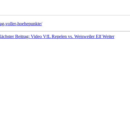
ttag-voller-hoehepunkte/
ächster Beitrag: Video VfL Repelen vs. Weisweiler Elf
Weiter