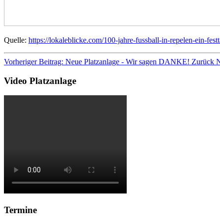
Quelle:
https://lokaleblicke.com/100-jahre-fussball-in-repelen-ein-fes
Vorheriger Beitrag: Neue Platzanlage - Wir sagen DANKE!
Zurück
N
Video Platzanlage
Termine