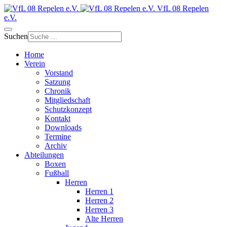
VfL 08 Repelen
e.V.
Suchen
Home
Verein
Vorstand
Satzung
Chronik
Mitgliedschaft
Schutzkonzept
Kontakt
Downloads
Termine
Archiv
Abteilungen
Boxen
Fußball
Herren
Herren 1
Herren 2
Herren 3
Alte Herren