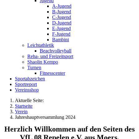
Jugend
A-Jugend
B-Jugend
C-Jugend
D-Jugend
E-Jugend
F-Jugend
Bambini
Leichtathletik
Beachvolleyball
Reha- und Freizeitsport
Shaolin Kempo
Turnen
Fitnesscenter
Sportabzeichen
Sportreport
Vereinsshop
Aktuelle Seite:
Startseite
Verein
Jahreshauptversammlung 2024
Herzlich Willkommen auf den Seiten des
VfL 08 Repelen e.V. aus Moers.