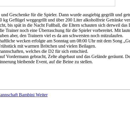
nd Geschenke für die Spieler. Dann wurde ausgiebig gegrillt und getrun
kg Geflügel weggegrillt und über 200 Liter alkoholfreie Getränke ver
licht, bis spät in die Nacht Fußball, die Eltern schauten sich derweil da
e Trainer noch eine Überraschung für die Spieler vorbereitet. Mit lau
uben aber, den Trainern viel es da am schwersten noch mitzulaufen.
haftliche wecken erfolgte am Sonntag um 08:00 Uhr mit dem Song „G
rühstück mit warmen Brötchen und vielen Beilagen.
annschaften, welches die D2 für sich entschied.
uf Vordermann gebracht, Zelte abgebaut und das Gelände geräumt. Der 
innerung bleibende Event, auf die Beine zu stellen.
Mannschaft Bambini
Weiter