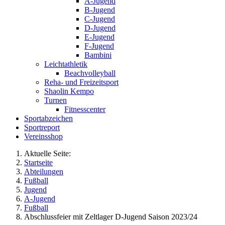
A-Jugend
B-Jugend
C-Jugend
D-Jugend
E-Jugend
F-Jugend
Bambini
Leichtathletik
Beachvolleyball
Reha- und Freizeitsport
Shaolin Kempo
Turnen
Fitnesscenter
Sportabzeichen
Sportreport
Vereinsshop
Aktuelle Seite:
Startseite
Abteilungen
Fußball
Jugend
A-Jugend
Fußball
Abschlussfeier mit Zeltlager D-Jugend Saison 2023/24