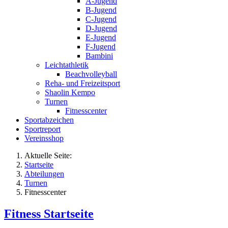
A-Jugend
B-Jugend
C-Jugend
D-Jugend
E-Jugend
F-Jugend
Bambini
Leichtathletik
Beachvolleyball
Reha- und Freizeitsport
Shaolin Kempo
Turnen
Fitnesscenter
Sportabzeichen
Sportreport
Vereinsshop
Aktuelle Seite:
Startseite
Abteilungen
Turnen
Fitnesscenter
Fitness Startseite