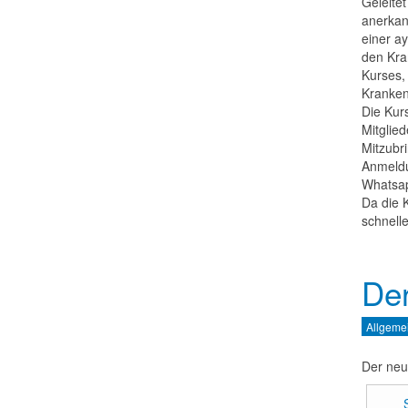
Geleitet
anerkan
einer a
den Kra
Kurses,
Kranken
Die Kur
Mitglied
Mitzubr
Anmeldu
Whatsap
Da die 
schnell
Der
Allgeme
Der neu