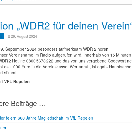
ion „WDR2 für deinen Verein
in
29. August 2024
 9. September 2024 besonders aufmerksam WDR 2 hören
ser Vereinsname im Radio aufgerufen wird, innerhalb von 15 Minuten
WDR 2 Hotline 0800 5678 222 und das von uns vergebene Codewort n
t es 1.000 Euro in die Vereinskasse. Wer anruft, ist egal - Hauptsache
t stimmt.
rt
VFL Repelen
ere Beiträge …
der feiern 660 Jahre Mitgliedschaft im VfL Repelen
euer