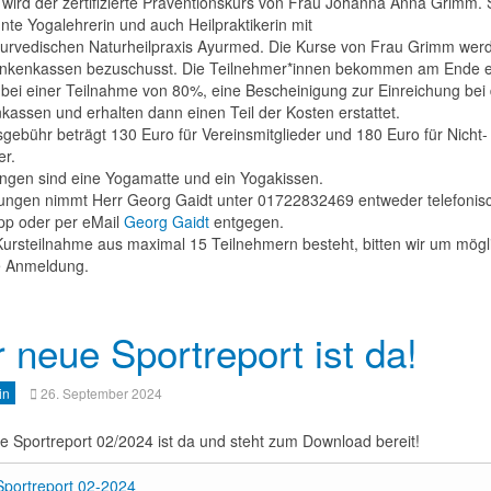
 wird der zertifizierte Präventionskurs von Frau Johanna Anna Grimm. S
nte Yogalehrerin und auch Heilpraktikerin mit
yurvedischen Naturheilpraxis Ayurmed. Die Kurse von Frau Grimm wer
nkenkassen bezuschusst. Die Teilnehmer*innen bekommen am Ende e
 bei einer Teilnahme von 80%, eine Bescheinigung zur Einreichung bei
kassen und erhalten dann einen Teil der Kosten erstattet.
sgebühr beträgt 130 Euro für Vereinsmitglieder und 180 Euro für Nicht-
er.
ingen sind eine Yogamatte und ein Yogakissen.
ngen nimmt Herr Georg Gaidt unter 01722832469 entweder telefonisc
p oder per eMail
Georg Gaidt
entgegen.
Kursteilnahme aus maximal 15 Teilnehmern besteht, bitten wir um mögl
e Anmeldung.
 neue Sportreport ist da!
in
26. September 2024
e Sportreport 02/2024 ist da und steht zum Download bereit!
Sportreport 02-2024