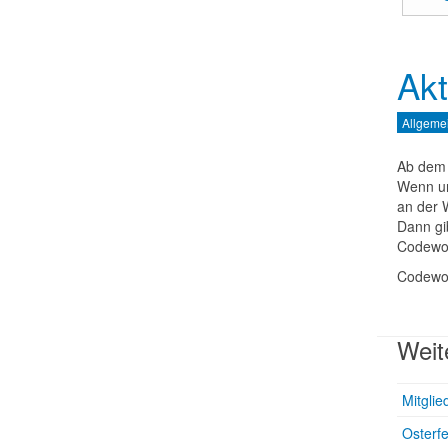
Akt
Allgeme
Ab dem
Wenn un
an der 
Dann gib
Codewor
Codewo
Weit
Mitglie
Osterf