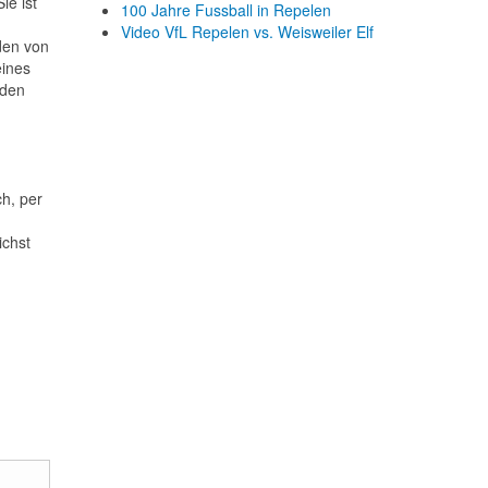
ie ist
100 Jahre Fussball in Repelen
Video VfL Repelen vs. Weisweiler Elf
den von
ines
 den
h, per
ichst