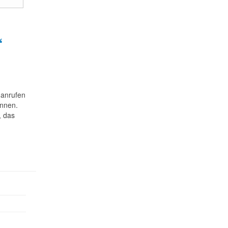
“
 anrufen
ennen.
, das