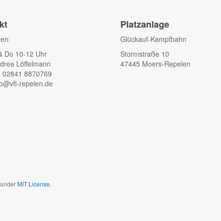
kt
Platzanlage
ten:
Glückauf-Kampfbahn
& Do 10-12 Uhr
Stormstraße 10
drea Löffelmann
47445 Moers-Repelen
: 02841 8870769
fo@vfl-repelen.de
d under
MIT License.