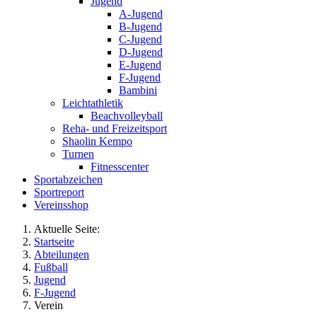
Jugend
A-Jugend
B-Jugend
C-Jugend
D-Jugend
E-Jugend
F-Jugend
Bambini
Leichtathletik
Beachvolleyball
Reha- und Freizeitsport
Shaolin Kempo
Turnen
Fitnesscenter
Sportabzeichen
Sportreport
Vereinsshop
Aktuelle Seite:
Startseite
Abteilungen
Fußball
Jugend
F-Jugend
Verein