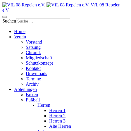
VfL 08 Repelen
e.V.
Suchen
Home
Verein
Vorstand
Satzung
Chronik
Mitgliedschaft
Schutzkonzept
Kontakt
Downloads
Termine
Archiv
Abteilungen
Boxen
Fußball
Herren
Herren 1
Herren 2
Herren 3
Alte Herren