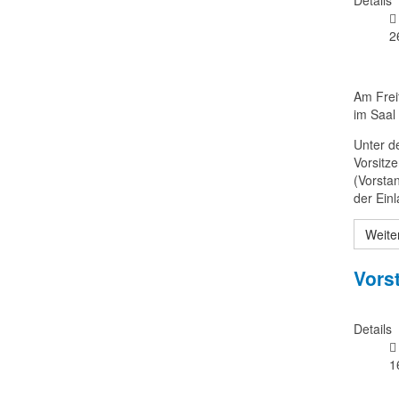
2
Am Frei
im Saal
Unter d
Vorsitz
(Vorstan
der Ein
Weite
Vors
Details
1