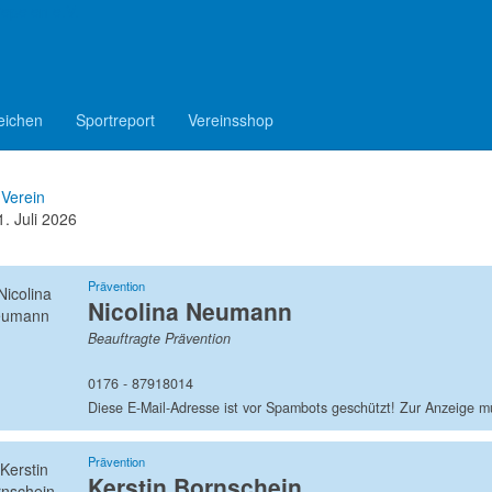
epelen e.V.
tzkonzept
eichen
Sportreport
Vereinsshop
Verein
1. Juli 2026
Prävention
Nicolina Neumann
Beauftragte Prävention
0176 - 87918014
Prävention
Kerstin Bornschein