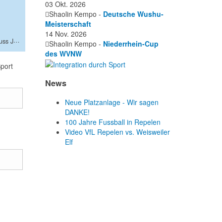
03 Okt. 2026
Shaolin Kempo -
Deutsche Wushu-
Meisterschaft
14 Nov. 2026
Diese E-Mail-Adresse ist vor Spambots geschützt! Zur Anzeige muss JavaScript eingeschaltet sein.
Shaolin Kempo -
Niederrhein-Cup
des WVNW
port
News
Neue Platzanlage - Wir sagen
DANKE!
100 Jahre Fussball in Repelen
Video VfL Repelen vs. Weisweiler
Elf