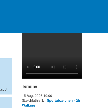
Video Platzanlage
Termine
Diese E-Mail-Adresse ist vor Spambots geschützt! Zur Anzeige muss JavaScript eingeschaltet sein.
15 Aug. 2026
10:00
Leichtathletik -
Sportabzeichen - 2h
Walking