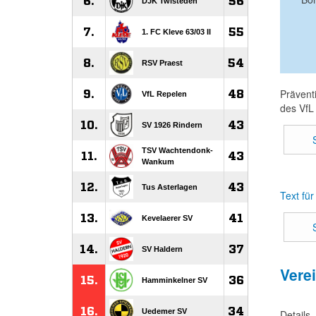
Prävent
des VfL
Text fü
Vere
Details