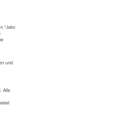
en "Jako
n
ie
nen und
. Alle
alast