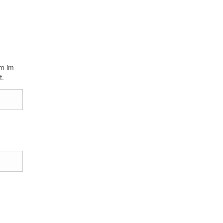
um im
t.