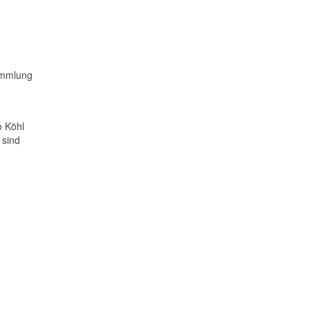
ammlung
o Köhl
 sind