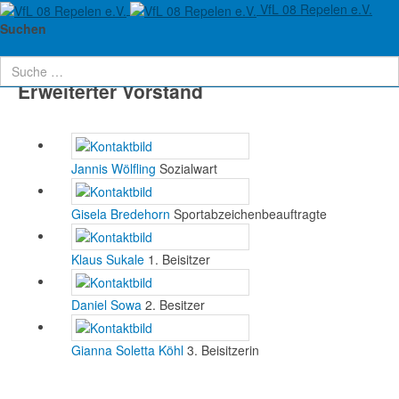
VfL 08 Repelen e.V.
Aktuelle Seite:
Startseite
Erweiterter Vorstand
Suchen
Erweiterter Vorstand
Jannis Wölfling
Sozialwart
Gisela Bredehorn
Sportabzeichenbeauftragte
Klaus Sukale
1. Beisitzer
Daniel Sowa
2. Besitzer
Gianna Soletta Köhl
3. Beisitzerin