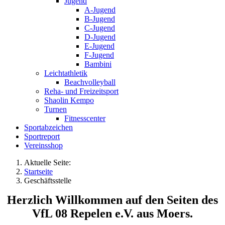
Jugend
A-Jugend
B-Jugend
C-Jugend
D-Jugend
E-Jugend
F-Jugend
Bambini
Leichtathletik
Beachvolleyball
Reha- und Freizeitsport
Shaolin Kempo
Turnen
Fitnesscenter
Sportabzeichen
Sportreport
Vereinsshop
Aktuelle Seite:
Startseite
Geschäftsstelle
Herzlich Willkommen auf den Seiten des
VfL 08 Repelen e.V. aus Moers.