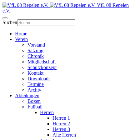
VfL 08 Repelen
e.V.
Suchen
Home
Verein
Vorstand
Satzung
Chronik
Mitgliedschaft
Schutzkonzept
Kontakt
Downloads
Termine
Archiv
Abteilungen
Boxen
Fußball
Herren
Herren 1
Herren 2
Herren 3
Alte Herren