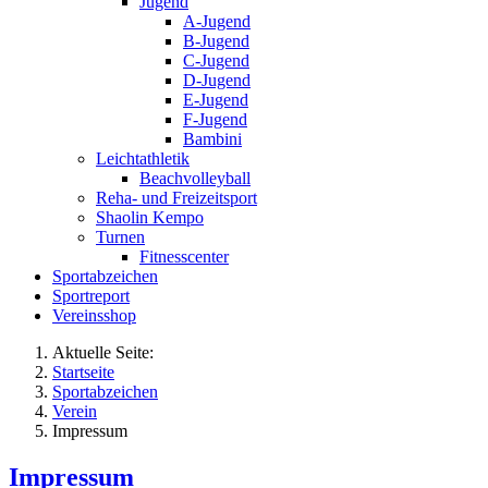
Jugend
A-Jugend
B-Jugend
C-Jugend
D-Jugend
E-Jugend
F-Jugend
Bambini
Leichtathletik
Beachvolleyball
Reha- und Freizeitsport
Shaolin Kempo
Turnen
Fitnesscenter
Sportabzeichen
Sportreport
Vereinsshop
Aktuelle Seite:
Startseite
Sportabzeichen
Verein
Impressum
Impressum