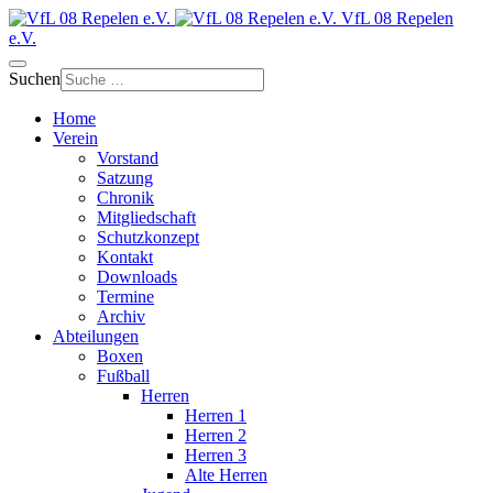
VfL 08 Repelen
e.V.
Suchen
Home
Verein
Vorstand
Satzung
Chronik
Mitgliedschaft
Schutzkonzept
Kontakt
Downloads
Termine
Archiv
Abteilungen
Boxen
Fußball
Herren
Herren 1
Herren 2
Herren 3
Alte Herren