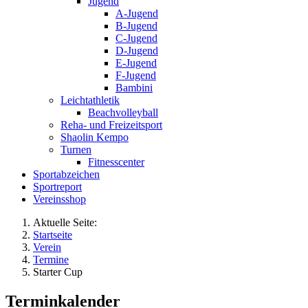
Jugend
A-Jugend
B-Jugend
C-Jugend
D-Jugend
E-Jugend
F-Jugend
Bambini
Leichtathletik
Beachvolleyball
Reha- und Freizeitsport
Shaolin Kempo
Turnen
Fitnesscenter
Sportabzeichen
Sportreport
Vereinsshop
Aktuelle Seite:
Startseite
Verein
Termine
Starter Cup
Terminkalender