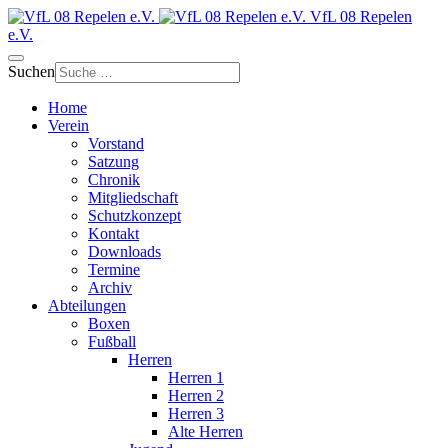
VfL 08 Repelen
e.V.
Suchen
Home
Verein
Vorstand
Satzung
Chronik
Mitgliedschaft
Schutzkonzept
Kontakt
Downloads
Termine
Archiv
Abteilungen
Boxen
Fußball
Herren
Herren 1
Herren 2
Herren 3
Alte Herren