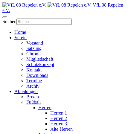
VfL 08 Repelen
e.V.
Suchen
Home
Verein
Vorstand
Satzung
Chronik
Mitgliedschaft
Schutzkonzept
Kontakt
Downloads
Termine
Archiv
Abteilungen
Boxen
Fußball
Herren
Herren 1
Herren 2
Herren 3
Alte Herren