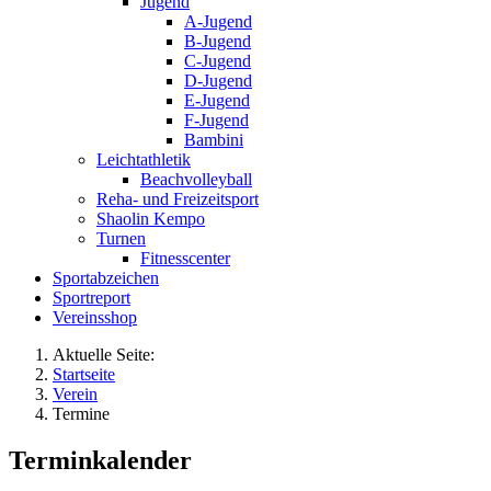
Jugend
A-Jugend
B-Jugend
C-Jugend
D-Jugend
E-Jugend
F-Jugend
Bambini
Leichtathletik
Beachvolleyball
Reha- und Freizeitsport
Shaolin Kempo
Turnen
Fitnesscenter
Sportabzeichen
Sportreport
Vereinsshop
Aktuelle Seite:
Startseite
Verein
Termine
Terminkalender