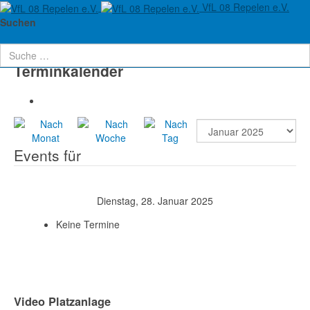
VfL 08 Repelen e.V.
Aktuelle Seite:
Startseite
Verein
Termine
Suchen
Terminkalender
Events für
Dienstag, 28. Januar 2025
Keine Termine
Video Platzanlage