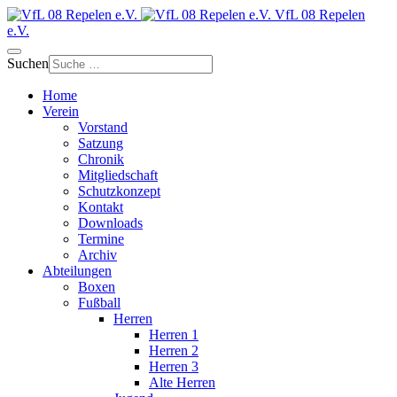
VfL 08 Repelen
e.V.
Suchen
Home
Verein
Vorstand
Satzung
Chronik
Mitgliedschaft
Schutzkonzept
Kontakt
Downloads
Termine
Archiv
Abteilungen
Boxen
Fußball
Herren
Herren 1
Herren 2
Herren 3
Alte Herren