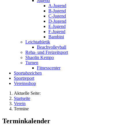
Jugend
A-Jugend
B-Jugend
C-Jugend
D-Jugend
E-Jugend
F-Jugend
Bambini
Leichtathletik
Beachvolleyball
Reha- und Freizeitsport
Shaolin Kempo
Turnen
Fitnesscenter
Sportabzeichen
Sportreport
Vereinsshop
Aktuelle Seite:
Startseite
Verein
Termine
Terminkalender