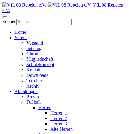
VfL 08 Repelen
e.V.
Suchen
Home
Verein
Vorstand
Satzung
Chronik
Mitgliedschaft
Schutzkonzept
Kontakt
Downloads
Termine
Archiv
Abteilungen
Boxen
Fußball
Herren
Herren 1
Herren 2
Herren 3
Alte Herren