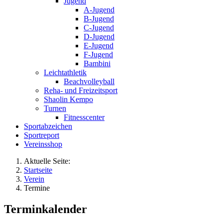
Jugend
A-Jugend
B-Jugend
C-Jugend
D-Jugend
E-Jugend
F-Jugend
Bambini
Leichtathletik
Beachvolleyball
Reha- und Freizeitsport
Shaolin Kempo
Turnen
Fitnesscenter
Sportabzeichen
Sportreport
Vereinsshop
Aktuelle Seite:
Startseite
Verein
Termine
Terminkalender