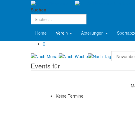
VfL 08 R
Aktuelle Seite:
Startseite
Verein
Termine
Suchen
Terminkalender
Home
Verein
Abteilungen
Sportabz
Events für
M
Keine Termine