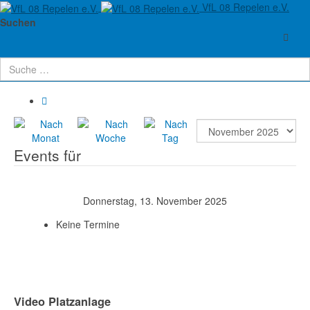
VfL 08 Repelen e.V.
Aktuelle Seite:
Startseite
Verein
Termine
Suchen
Terminkalender
Events für
Donnerstag, 13. November 2025
Keine Termine
Video Platzanlage