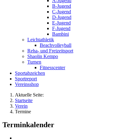
A-Jugend
B-Jugend
C-Jugend
D-Jugend
E-Jugend
F-Jugend
Bambini
Leichtathletik
Beachvolleyball
Reha- und Freizeitsport
Shaolin Kempo
Turnen
Fitnesscenter
Sportabzeichen
Sportreport
Vereinsshop
Aktuelle Seite:
Startseite
Verein
Termine
Terminkalender