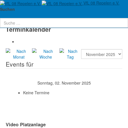
VfL 08 Repelen e.V.
Aktuelle Seite:
Startseite
Verein
Termine
Suchen
Terminkalender
Events für
Sonntag, 02. November 2025
Keine Termine
Video Platzanlage