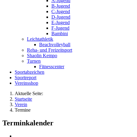
A-Jugend
B-Jugend
C-Jugend
D-Jugend
E-Jugend
F-Jugend
Bambini
Leichtathletik
Beachvolleyball
Reha- und Freizeitsport
Shaolin Kempo
Turnen
Fitnesscenter
Sportabzeichen
Sportreport
Vereinsshop
Aktuelle Seite:
Startseite
Verein
Termine
Terminkalender