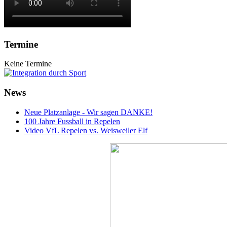
Termine
Keine Termine
News
Neue Platzanlage - Wir sagen DANKE!
100 Jahre Fussball in Repelen
Video VfL Repelen vs. Weisweiler Elf